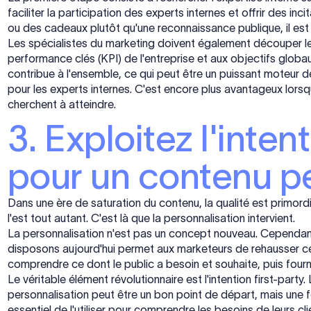
faciliter la participation des experts internes et offrir des i
ou des cadeaux plutôt qu'une reconnaissance publique, il es
Les spécialistes du marketing doivent également découper les
performance clés (KPI) de l'entreprise et aux objectifs glob
contribue à l'ensemble, ce qui peut être un puissant moteur de m
pour les experts internes. C'est encore plus avantageux lorsq
cherchent à atteindre.
3. Exploitez l'intent
pour un contenu p
Dans une ère de saturation du contenu, la qualité est primordi
l'est tout autant. C'est là que la personnalisation intervient.
La personnalisation n'est pas un concept nouveau. Cependan
disposons aujourd'hui permet aux marketeurs de rehausser ces p
comprendre ce dont le public a besoin et souhaite, puis fourn
Le véritable élément révolutionnaire est l'intention first-part
personnalisation peut être un bon point de départ, mais une fois
essentiel de l'utiliser pour comprendre les besoins de leurs cl