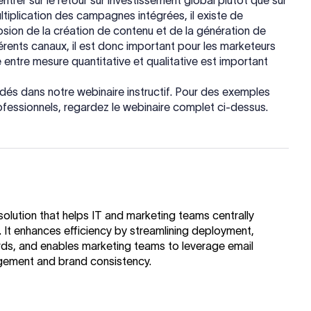
trer sur le retour sur investissement global plutôt que sur
ltiplication des campagnes intégrées, il existe de
ion de la création de contenu et de la génération de
érents canaux, il est donc important pour les marketeurs
 entre mesure quantitative et qualitative est important
dés dans notre webinaire instructif. Pour des exemples
fessionnels, regardez le webinaire complet ci-dessus.
olution that helps IT and marketing teams centrally
 It enhances efficiency by streamlining deployment,
rds, and enables marketing teams to leverage email
gement and brand consistency.