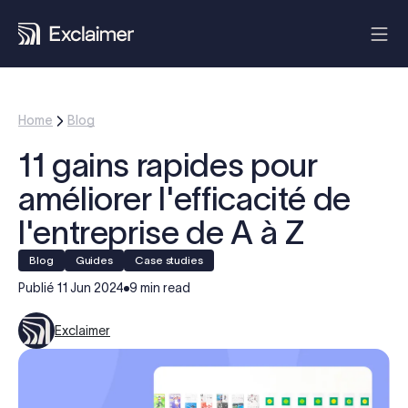
Home
Blog
11 gains rapides pour
améliorer l'efficacité de
l'entreprise de A à Z
blog
guides
case studies
Publié
11 Jun 2024
9 min read
Exclaimer