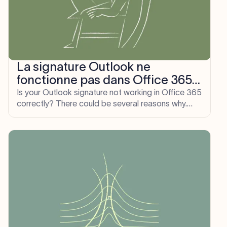
La signature Outlook ne
fonctionne pas dans Office 365 ?
Voici la solution
Is your Outlook signature not working in Office 365
correctly? There could be several reasons why.
Read this Office 365 guide to learn more.