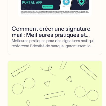
Comment créer une signature
mail : Meilleures pratiques et
exemples
Meilleures pratiques pour des signatures mail qui
renforcent l'identité de marque, garantissent la
conformité et augmentent l'engagement. Élevez
votre communication professionnelle dès
aujourd'hui.