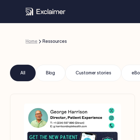
Home
Ressources
All
Blog
Customer stories
eBo