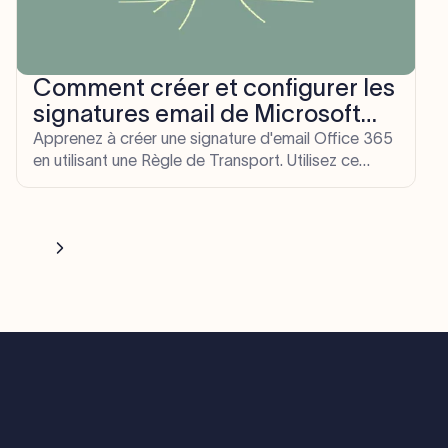
Comment créer et configurer les
signatures email de Microsoft
Office 365/Outlook
Apprenez à créer une signature d'email Office 365
en utilisant une Règle de Transport. Utilisez ce
guide étape par étape pour construire des
signatures Office 365.