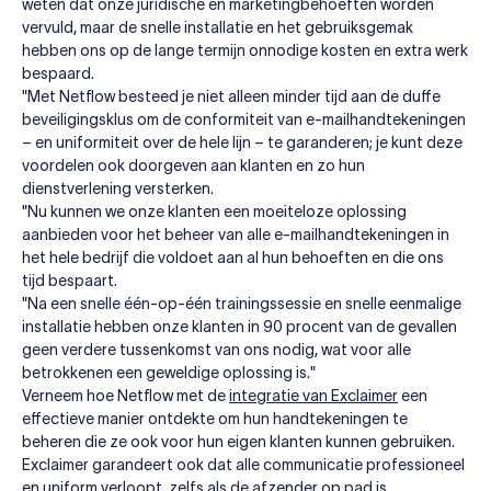
weten dat onze juridische en marketingbehoeften worden
vervuld, maar de snelle installatie en het gebruiksgemak
hebben ons op de lange termijn onnodige kosten en extra werk
bespaard.
"Met Netflow besteed je niet alleen minder tijd aan de duffe
beveiligingsklus om de conformiteit van e-mailhandtekeningen
– en uniformiteit over de hele lijn – te garanderen; je kunt deze
voordelen ook doorgeven aan klanten en zo hun
dienstverlening versterken.
"Nu kunnen we onze klanten een moeiteloze oplossing
aanbieden voor het beheer van alle e-mailhandtekeningen in
het hele bedrijf die voldoet aan al hun behoeften en die ons
tijd bespaart.
"Na een snelle één-op-één trainingssessie en snelle eenmalige
installatie hebben onze klanten in 90 procent van de gevallen
geen verdere tussenkomst van ons nodig, wat voor alle
betrokkenen een geweldige oplossing is."
Verneem hoe Netflow met de
integratie van Exclaimer
een
effectieve manier ontdekte om hun handtekeningen te
beheren die ze ook voor hun eigen klanten kunnen gebruiken.
Exclaimer garandeert ook dat alle communicatie professioneel
en uniform verloopt, zelfs als de afzender op pad is.