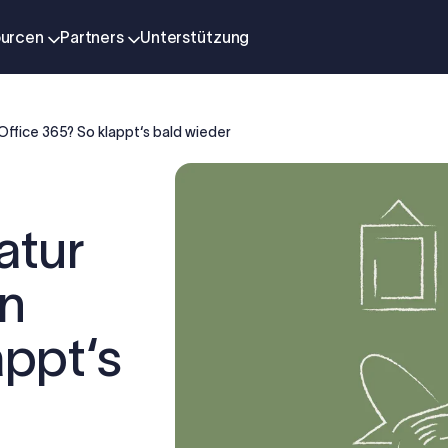
urcen
Partners
Unterstützung
 Office 365? So klappt‘s bald wieder
atur
in
appt‘s