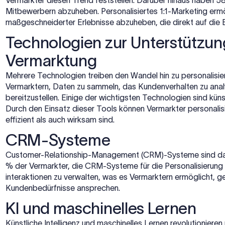
Vermarkter diesen Trend feststellen. Darüber hinaus haben 58
Mitbewerbern abzuheben. Personalisiertes 1:1-Marketing ermö
maßgeschneiderter Erlebnisse abzuheben, die direkt auf die 
Technologien zur Unterstützung
Vermarktung
Mehrere Technologien treiben den Wandel hin zu personalisi
Vermarktern, Daten zu sammeln, das Kundenverhalten zu ana
bereitzustellen. Einige der wichtigsten Technologien sind kün
Durch den Einsatz dieser Tools können Vermarkter personalisi
effizient als auch wirksam sind.
CRM-Systeme
Customer-Relationship-Management (CRM)-Systeme sind das 
% der Vermarkter, die CRM-Systeme für die Personalisierung
interaktionen zu verwalten, was es Vermarktern ermöglicht, g
Kundenbedürfnisse ansprechen.
KI und maschinelles Lernen
Künstliche Intelligenz und maschinelles Lernen
revolutionieren 