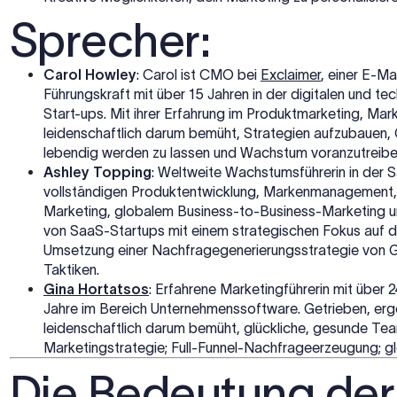
Sprecher:
Carol Howley
: Carol ist CMO bei
Exclaimer
, einer E-Ma
Führungskraft mit über 15 Jahren in der digitalen und t
Start-ups. Mit ihrer Erfahrung im Produktmarketing, Ma
leidenschaftlich darum bemüht, Strategien aufzubauen, 
lebendig werden zu lassen und Wachstum voranzutreibe
Ashley Topping
: Weltweite Wachstumsführerin in der S
vollständigen Produktentwicklung, Markenmanagement,
Marketing, globalem Business-to-Business-Marketing un
von SaaS-Startups mit einem strategischen Fokus auf de
Umsetzung einer Nachfragegenerierungsstrategie von Gru
Taktiken.
Gina Hortatsos
: Erfahrene Marketingführerin mit übe
Jahre im Bereich Unternehmenssoftware. Getrieben, ergeb
leidenschaftlich darum bemüht, glückliche, gesunde Team
Marketingstrategie; Full-Funnel-Nachfrageerzeugung; 
Die Bedeutung der