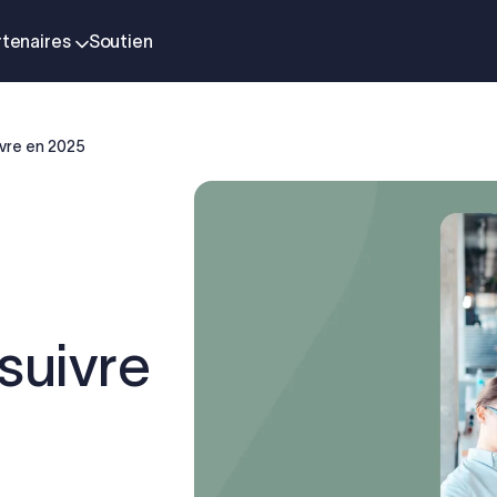
rtenaires
Soutien
vre en 2025
suivre