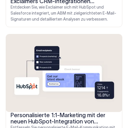
Exclaimers CRM-Integrationen
verbessern
Entdecken Sie, wie Exclaimer sich mit HubSpot und
Salesforce integriert, um ABM mit zielgerichteten E-Mail-
Signaturen und detaillierten Analysen zu verbessern.
Personalisierte 1:1-Marketing mit der
neuen HubSpot-Integration von
Exclaimer verbessern
Entfesseln Sie personalisierte E-Mail-Kommunikation mit