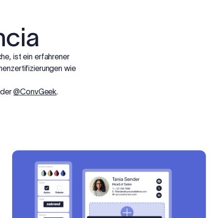
ncia
e, ist ein erfahrener
henzertifizierungen wie
der
@ConvGeek
.