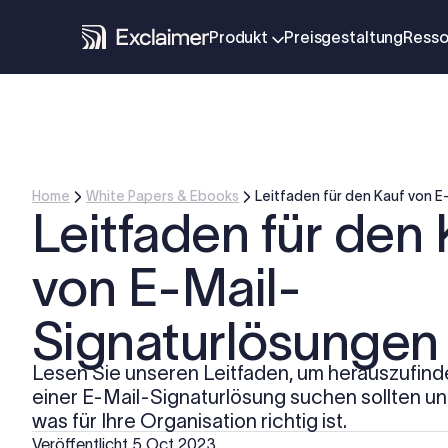
Produkt
Preisgestaltung
Resso
Home
White Papers & Ebooks
Leitfaden für den Kauf von 
Leitfaden für den 
von E-Mail-
Signaturlösungen
Lesen Sie unseren Leitfaden, um herauszufind
einer E-Mail-Signaturlösung suchen sollten u
was für Ihre Organisation richtig ist.
Veröffentlicht
5 Oct 2023