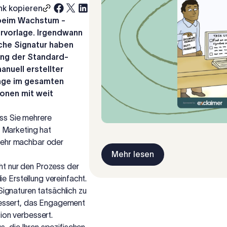
nk kopieren
beim Wachstum -
rvorlage. Irgendwann
iche Signatur haben
tung der Standard-
anuell erstellter
rlage im gesamten
onen mit weit
ass Sie mehrere
 Marketing hat
t mehr machbar oder
Mehr lesen
cht nur den Prozess der
e Erstellung vereinfacht.
ignaturen tatsächlich zu
bessert, das Engagement
ion verbessert.