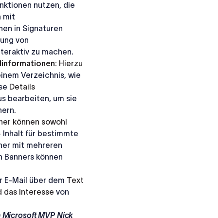
nktionen nutzen, die
 mit
en in Signaturen
nung von
teraktiv zu machen.
linformationen:
Hierzu
einem
Verzeichnis, wie
ese
Details
us
bearbeiten,
um sie
hern.
ner können sowohl
-
Inhalt
für
bestimmte
ner mit mehreren
n Banners können
r
E-Mail
über
dem
Text
 das Interesse
von
on Microsoft MVP Nick