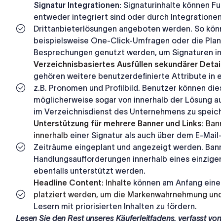
Signatur Integrationen:
Signaturinhalte können Fu
entweder integriert sind oder durch Integrationen
Drittanbieterlösungen angeboten werden. So könn
beispielsweise One-Click-Umfragen oder die Pla
Besprechungen genutzt werden, um Signaturen in
Verzeichnisbasiertes Ausfüllen sekundärer Detai
gehören
weitere
benutzerdefinierte
Attribute
in
z.B. Pronomen und Profilbild. Benutzer können di
möglicherweise
sogar
von
innerhalb
der
Lösung
a
im Verzeichnisdienst des Unternehmens zu speic
Unterstützung für mehrere Banner und Links:
Ban
innerhalb
einer
Signatur
als
auch
über
dem
E-Mail
Zeiträume eingeplant und angezeigt werden. Ban
Handlungsaufforderungen innerhalb eines einzige
ebenfalls unterstützt werden.
Headline Content:
Inhalte
können
am
Anfang
eine
platziert werden, um die Markenwahrnehmung und
Lesern mit priorisierten Inhalten zu fördern.
Lesen Sie den Rest unseres Käuferleitfadens, verfasst v