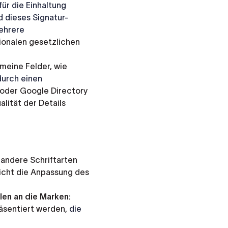
für
die
Einhaltung
d dieses Signatur-
ehrere
ionalen gesetzlichen
meine Felder, wie
durch
einen
 oder Google Directory
alität der Details
 andere Schriftarten
licht die Anpassung des
en an die Marken:
äsentiert werden,
die