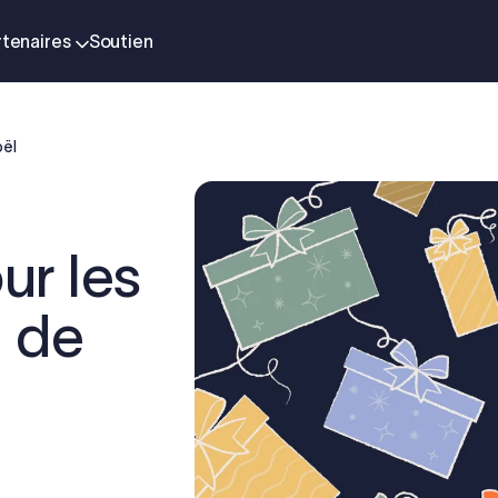
rtenaires
Soutien
oël
ur les
l de