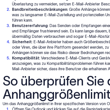
Überlastung zu vermeiden, setzen E-Mail-Anbieter Bes
Bandbreitenbeschränkungen
: Große Anhänge können
was zu langsamer E-Mail-Zustellung und potenziellen U
führen kann.
Benutzererfahrung
: Das Senden oder Empfangen einer
und Empfänger frustrierend sein. Es kann lange dauern,
übermäßig Daten verbrauchen und sogar E-Mail-Abstür
Sicherheit
: E-Mail-Anbieter haben auch Größenbeschrä
oder Viren, die über ihre Plattform gesendet werden, z
Anhängen können sie das Risiko dieser Bedrohungen red
Kompatibilität
: Verschiedene E-Mail-Clients und Gerä
anzuzeigen, was zu Kompatibilitätsproblemen führen ka
Mail-Anbieter sicher, dass ihre Benutzer die erhaltene
So überprüfen Sie 
Anhanggrößenlimit
Um das Anhanggrößenlimit in Ihrer spezifischen Version von Ou
Öffnen Sie Outlook und klicken Sie auf die Registerkart