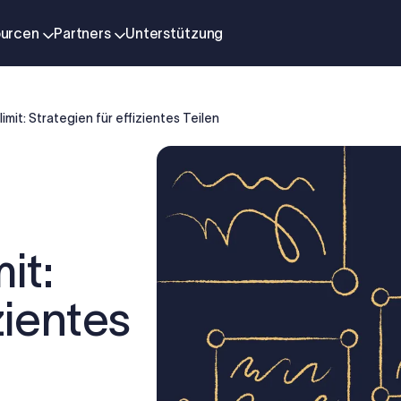
urcen
Partners
Unterstützung
it: Strategien für effizientes Teilen
it:
zientes