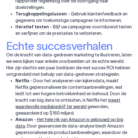
rapporteer regelmatig over de voortgang naar
doelstellingen.
Terugkoppelingslussen
- Gebruik klantenfeedback en
gegevens om toekomstige campagnes te informeren.
Iteratief testen
- Blijf uw campagnes voortdurend testen
en verfijnen om de prestaties te verbeteren.
Echte succesverhalen
Om de kracht van data-gedreven marketing te illustreren, laten
we eens kijken naar enkele voorbeelden uit de echte wereld.
Hier zijn slechts een paar bedrijven die met succes ROI hebben
ontgrendeld met behulp van data-gedreven strategieën.
Netflix
- Door het analyseren van kijkersdata, maakt
Netflix gepersonaliseerde contentaanbevelingen, wat
leidt tot een hogere betrokkenheid en behoud. Door de
kracht van big data te ontsluiten, is Netflix het
meest
waardevolle mediabedrijf ter wereld
geworden,
gewaardeerd op $160 miljard.
Amazon
-
Het hele rijk van Amazon is gebouwd op big
data
. Door geavanceerde data-analyse biedt Amazon
gepersonaliseerde productaanbevelingen, waardoor de