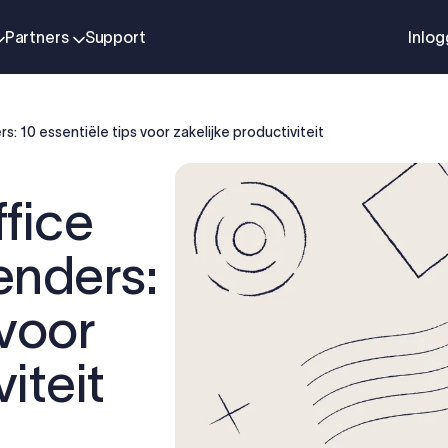
Partners
Support
Inlo
 10 essentiële tips voor zakelijke productiviteit
fice
enders:
 voor
iteit