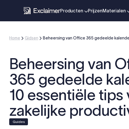
Producten
Prijzen
Materialen
Home
Gidsen
Beheersing van Office 365 gedeelde kalenders:
Beheersing van Of
365 gedeelde kal
10 essentiële tips
zakelijke productiv
Guides