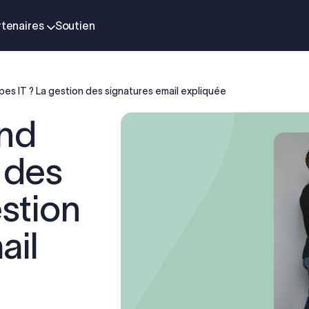
rtenaires
Soutien
es IT ? La gestion des signatures email expliquée
end
 des
estion
ail