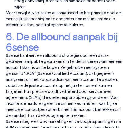
hoog conversiepotentieel en middelen effectief toe te
wijzen.
Maar terwijl AI veel taken automatiseert, is het primaire doel om
menselijke inspanningen te ondersteunen met inzichten die
efficiënte allbound strategieën stimuleren.
6. De allbound aanpak bij
6sense
6sense
hanteert een allbound strategie door een data-
gedreven aanpak te gebruiken om te identificeren wanneer een
account klaar is om te kopen. Ze gebruiken een systeem
genaamd "6QA" (6sense Qualified Account), dat gegevens
analyseert om het koopstadium van een account te bepalen,
zodat ze de juiste accounts op het juiste moment kunnen
targeten. Hun precisie wordt verbeterd door service level
agreements (SLA's) die snelle responstijden garanderen. Voor
inkomende leads reageren ze binnen zes minuten, waarbij ze
meerdere contactpersonen binnen het account betrekken om
de aandacht van de koopgroep te trekken.
6sense integreert ook marketing- en verkoopinspanningen via
ABM-strategieën. Ze richten zich op accounts die in de markt