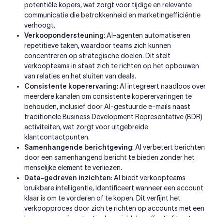
potentiële kopers, wat zorgt voor tijdige en relevante
communicatie die betrokkenheid en marketingefficiëntie
verhoogt.
Verkoopondersteuning
: AI-agenten automatiseren
repetitieve taken, waardoor teams zich kunnen
concentreren op strategische doelen. Dit stelt
verkoopteams in staat zich te richten op het opbouwen
van relaties en het sluiten van deals.
Consistente koperervaring
: AI integreert naadloos over
meerdere kanalen om consistente koperervaringen te
behouden, inclusief door AI-gestuurde e-mails naast
traditionele Business Development Representative (BDR)
activiteiten, wat zorgt voor uitgebreide
klantcontactpunten.
Samenhangende berichtgeving
: AI verbetert berichten
door een samenhangend bericht te bieden zonder het
menselijke element te verliezen.
Data-gedreven inzichten
: AI biedt verkoopteams
bruikbare intelligentie, identificeert wanneer een account
klaar is om te vorderen of te kopen. Dit verfijnt het
verkoopproces door zich te richten op accounts met een