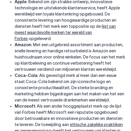
Apple
: Bekend om zijn strakke ontwerp, innovatieve
technologie en uitstekende klantenservice, heeft Apple
wereldwijd een loyale klantenkring opgebouwd. De
consistente levering van hoogwaardige producten en
diensten heeft het merk een toppositie op de
lijst van
meest waardevolle merken ter wereld van
Forbes
opgeleverd.
Amazon
: Met een uitgebreid assortiment aan producten,
snelle levering en handige retourbeleid is Amazon een
huishoudnaam voor online winkelen. De focus van het merk
op klantbeleving en continue verbetering heeft het
vertrouwen verdiend van miljoenen klanten wereldwijd.
Coca-Cola
: Als gevestigd merk al meer dan een eeuw
staat Coca-Cola bekend om zijn iconische logo en
consistente productkwaliteit. De sterke branding en
marketing hebben bijgedragen aan het maken van het een
van de meest vertrouwde drankmerken wereldwijd.
Microsoft
: Als een ander hooggeplaatst merk op de lijst
van Forbes heeft Microsoft een reputatie opgebouwd
door betrouwbare en innovatieve producten en diensten
te leveren. De toewijding aan
ethische zakelijke praktijken
en gegevensprivacy
heeft het vertrouwen van klanten in