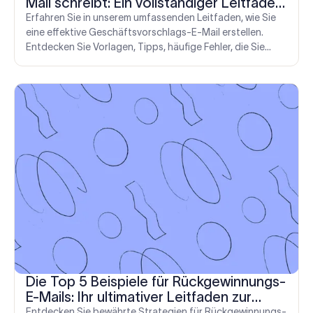
Mail schreibt: Ein vollständiger Leitfaden
mit 10 E-Mail-Vorlagen
Erfahren Sie in unserem umfassenden Leitfaden, wie Sie
eine effektive Geschäftsvorschlags-E-Mail erstellen.
Entdecken Sie Vorlagen, Tipps, häufige Fehler, die Sie
vermeiden sollten, und wertvolle Tools wie Exclaimer zur
Verbesserung der Personalisierung und Nachverfolgung.
Die Top 5 Beispiele für Rückgewinnungs-
E-Mails: Ihr ultimativer Leitfaden zur
Kundenrückgewinnung
Entdecken Sie bewährte Strategien für Rückgewinnungs-