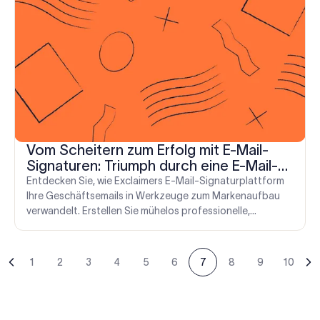
Vom Scheitern zum Erfolg mit E-Mail-
Signaturen: Triumph durch eine E-Mail-
Signaturplattform
Entdecken Sie, wie Exclaimers E-Mail-Signaturplattform
Ihre Geschäftsemails in Werkzeuge zum Markenaufbau
verwandelt. Erstellen Sie mühelos professionelle,
einheitliche E-Mail-Signaturen und fördern Sie Ihr
Geschäft mit jeder gesendeten E-Mail.
1
2
3
4
5
6
7
8
9
10