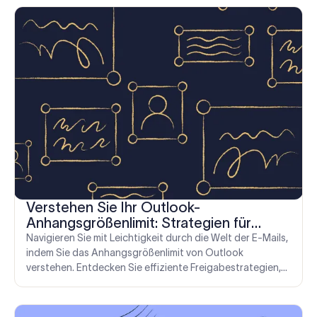
Verstehen Sie Ihr Outlook-
Anhangsgrößenlimit: Strategien für
effizientes Teilen
Navigieren Sie mit Leichtigkeit durch die Welt der E-Mails,
indem Sie das Anhangsgrößenlimit von Outlook
verstehen. Entdecken Sie effiziente Freigabestrategien,
überprüfen Sie Ihre Limits und finden Sie alternative
Lösungen, um große Dateien ohne Probleme zu senden.