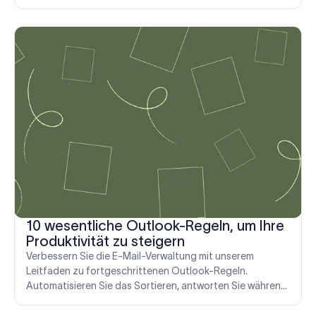
Produktivität steigern können. Erfahren Sie Tipps, Vorteile
und alternative Organisationsstrategien, um Ihren
Posteingang organisiert und stressfrei zu halten.
10 wesentliche Outlook-Regeln, um Ihre
Produktivität zu steigern
Verbessern Sie die E-Mail-Verwaltung mit unserem
Leitfaden zu fortgeschrittenen Outlook-Regeln.
Automatisieren Sie das Sortieren, antworten Sie während
des Urlaubs und mehr für effiziente Kommunikation.