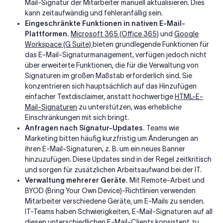
Mail-Signatur der Mitarbeiter manuell aktualisieren. Dies
kann zeitaufwändig und fehleranfällig sein.
Eingeschränkte Funktionen in nativen E-Mail-
Plattformen.
Microsoft 365 (Office 365)
und
Google
Workspace (G Suite)
bieten grundlegende Funktionen für
das E-Mail-Signaturmanagement, verfügen jedoch nicht
über erweiterte Funktionen, die für die Verwaltung von
Signaturen im großen Maßstab erforderlich sind. Sie
konzentrieren sich hauptsächlich auf das Hinzufügen
einfacher Textdisclaimer, anstatt hochwertige
HTML-E-
Mail-Signaturen
zu unterstützen, was erhebliche
Einschränkungen mit sich bringt.
Anfragen nach Signatur-Updates.
Teams wie
Marketing bitten häufig kurzfristig um Änderungen an
ihren E-Mail-Signaturen, z. B. um ein neues Banner
hinzuzufügen. Diese Updates sind in der Regel zeitkritisch
und sorgen für zusätzlichen Arbeitsaufwand bei der IT.
Verwaltung mehrerer Geräte.
Mit Remote-Arbeit und
BYOD (Bring Your Own Device)-Richtlinien verwenden
Mitarbeiter verschiedene Geräte, um E-Mails zu senden.
IT-Teams haben Schwierigkeiten, E-Mail-Signaturen auf all
diesen unterschiedlichen E-Mail-Clients konsistent zu