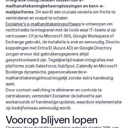
mailhandtekeningbeheeroplossingen en kern-e-
mailplatforms.
Dit wordt een cruciale vereiste om frictie te
verminderen en soepel te schalen.
Exclaimer's e-mailhandtekeningsoftware
is ontworpen om
rechtstreeks te integreren met de tools waar IT-teams al op
vertrouwen. Of je nu Microsoft 365, Google Workspace of
Exchange gebruikt, de installatie is snel en eenvoudig. Directe
koppelingen met Entra ID (Azure AD) en Google Directory
zorgen ervoor dat gebruikersgegevens altijd
gesynchroniseerd zijn. Tegelijkertijd maken integraties met
platforms zoals Salesforce, HubSpot, Calendly en Microsoft
Bookings dynamische, gepersonaliseerde e-
mailhandtekeninginhoud mogelijk zonder extra handmatig
werk.
Door context-switching te elimineren en controle te
centraliseren, vermindert Exclaimer de behoefte aan
workarounds of handmatige updates, waardoor implementatie
op bedrijfsniveau eenvoudig wordt.
Voorop blijven lopen
Ondanks deze duidelijke voordelen gebruikt slechts 20% van