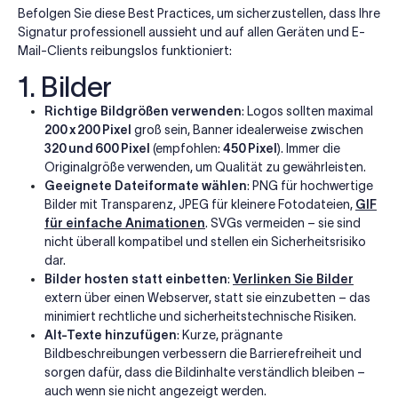
Befolgen Sie diese Best Practices, um sicherzustellen, dass Ihre
Signatur professionell aussieht und auf allen Geräten und E-
Mail-Clients reibungslos funktioniert:
1. Bilder
Richtige Bildgrößen verwenden
: Logos sollten maximal
200 x 200 Pixel
groß sein, Banner idealerweise zwischen
320 und 600 Pixel
(empfohlen:
450 Pixel
). Immer die
Originalgröße verwenden, um Qualität zu gewährleisten.
Geeignete Dateiformate wählen
: PNG für hochwertige
Bilder mit Transparenz, JPEG für kleinere Fotodateien,
GIF
für einfache Animationen
. SVGs vermeiden – sie sind
nicht überall kompatibel und stellen ein Sicherheitsrisiko
dar.
Bilder hosten statt einbetten
:
Verlinken Sie Bilder
extern über einen Webserver, statt sie einzubetten – das
minimiert rechtliche und sicherheitstechnische Risiken.
Alt-Texte hinzufügen
: Kurze, prägnante
Bildbeschreibungen verbessern die Barrierefreiheit und
sorgen dafür, dass die Bildinhalte verständlich bleiben –
auch wenn sie nicht angezeigt werden.